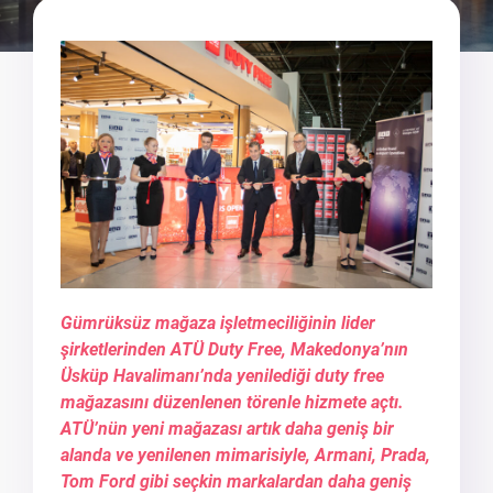
Gümrüksüz mağaza işletmeciliğinin lider
şirketlerinden ATÜ Duty Free, Makedonya’nın
Üsküp Havalimanı’nda yenilediği duty free
mağazasını düzenlenen törenle hizmete açtı.
ATÜ’nün yeni mağazası artık daha geniş bir
alanda ve yenilenen mimarisiyle, Armani, Prada,
Tom Ford gibi seçkin markalardan daha geniş