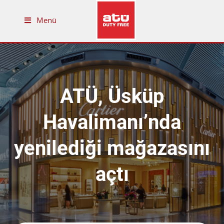
Menü
ATÜ, Üsküp
Havalimanı’nda
yenilediği mağazasını
açtı