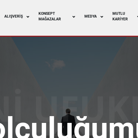
KONSEPT
MUTLU
ALIŞVERIŞ
MEDYA
MAĞAZALAR
KARIYER
Nİ UFUK
About Us
olculuğum