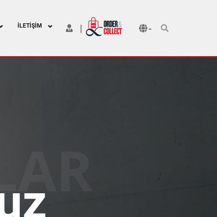
İLETIŞIM
-
|
LAR
uz