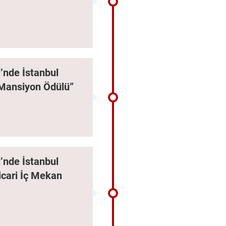
i’nde İstanbul
 “Mansiyon Ödülü”
i’nde İstanbul
icari İç Mekan