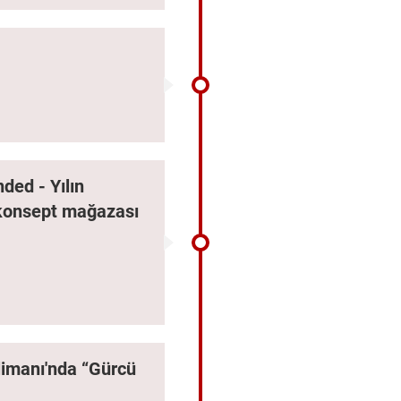
ded - Yılın
konsept mağazası
limanı'nda “Gürcü