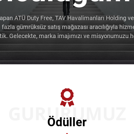
i yapan ATÜ Duty Free, TAV Havalimanları Holding
fazla gümrüksüz satış mağazası aracılığıyla hizmet
ettik. Gelecekte, marka imajımızı ve misyonumuzu 
GURURUMUZ
Ödüller