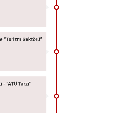
ye “Turizm Sektörü”
- "ATÜ Tarzı"