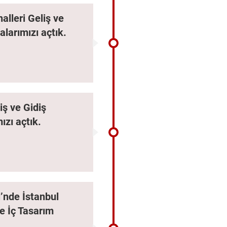
lleri Geliş ve
larımızı açtık.
iş ve Gidiş
zı açtık.
i’nde İstanbul
ee İç Tasarım