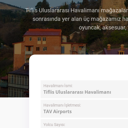
Tiflis Uluslararası Havalimanı mağazaları
sonrasında yer alan üç mağazamız hava
oyuncak, aksesuar, y
Havalimanı İsmi:
Tiflis Uluslararası Havalimanı
Havalimanı İşletmesi:
TAV Airports
Yolcu Sayısı: