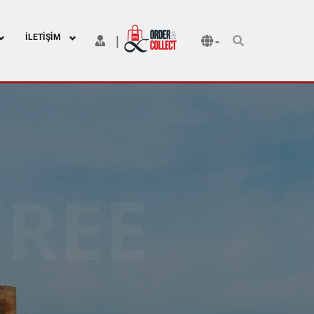
İLETIŞIM
-
|
FREE