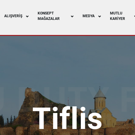
KONSEPT
MUTLU
ALIŞVERIŞ
MEDYA
MAĞAZALAR
KARIYER
 DUTY 
Tiflis