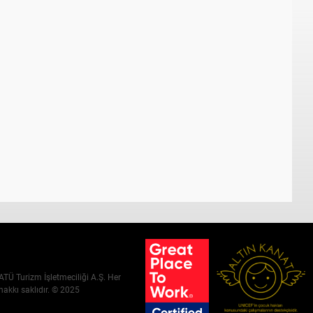
ATÜ Turizm İşletmeciliği A.Ş. Her
hakkı saklıdır. © 2025