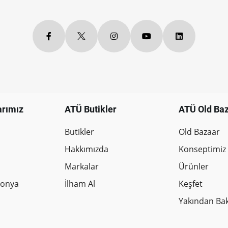
arımız
ATÜ Butikler
ATÜ Old Ba
Butikler
Old Bazaar
Hakkımızda
Konseptimiz
Markalar
Ürünler
donya
İlham Al
Keşfet
Yakından Ba