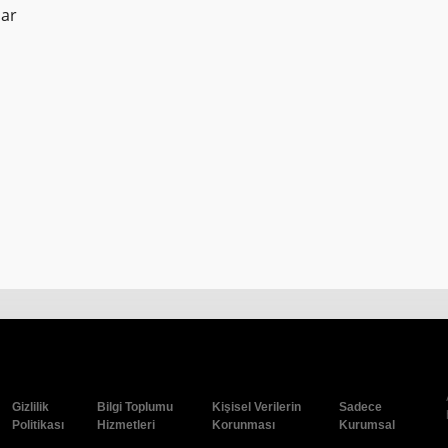
ar
Gizlilik
Bilgi Toplumu
Kişisel Verilerin
Sadece
Politikası
Hizmetleri
Korunması
Kurumsal